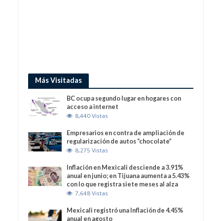
Más Visitadas
BC ocupa segundo lugar en hogares con
acceso a internet
8,440 Vistas
Empresarios en contra de ampliación de
regularización de autos “chocolate”
8,275 Vistas
Inflación en Mexicali desciende a 3.91%
anual en junio; en Tijuana aumenta a 5.43%
con lo que registra siete meses al alza
7,648 Vistas
Mexicali registró una Inflación de 4.45%
anual en agosto