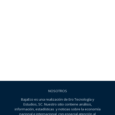
NOSOTROS
BajaEco es una realización de Ero Tecnología y
Estudios, SC. Nuestro sitio contiene análisis,
información, estadísticas y noticias sobre la economía
nacional e internacional, con especial atención al