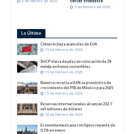
tercer trimestre
6 de febrero de 2025
3 de febrero de 2025
Lo Último
China rechaza aranceles de EUA
19 de febrero de 2025
SHCP eleva deuda con colocación de 28
mmdp en bonos sostenibles
19 de febrero de 2025
Banxico recorta a 0.6% su pronóstico de
crecimiento del PIB de México para 2025
19 de febrero de 2025
Reservas internacionales alcanzan 232.7
mil millones de dólares
18 de febrero de 2025
Economía mexicana con ligero repunte de
0.1% en enero