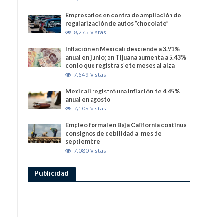
Empresarios en contra de ampliación de
regularización de autos “chocolate”
8,275 Vistas
Inflación en Mexicali desciende a 3.91%
anual en junio; en Tijuana aumenta a 5.43%
con lo que registra siete meses al alza
7,649 Vistas
Mexicali registró una Inflación de 4.45%
anual en agosto
7,105 Vistas
Empleo formal en Baja California continua
con signos de debilidad al mes de
septiembre
7,080 Vistas
Publicidad