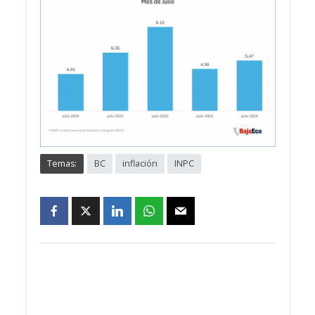
Temas:
BC
inflación
INPC