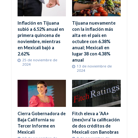
Inflación en Tijuana
Tijuana nuevamente
subió a 6.52% anual en
con la inflación más
primera quincena de
alta en el país en
noviembre, mientras
octubre con 6.38%
en Mexicali bajó a
anual; Mexicali en
2.62%
lugar 38 con 4.38%
anual
25 de noviembre de
2024
13 de noviembre de
2024
Cierra Gobernadora de
Fitch eleva a ‘AA+
Baja California su
(mex)vra’ la calificación
Tercer Informe en
de dos créditos de
Mexicali
Mexicali con Banobras