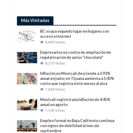
Más Visitadas
BC ocupa segundo lugar en hogares con
acceso a internet
8,440 Vistas
Empresarios en contra de ampliación de
regularización de autos “chocolate”
8,275 Vistas
Inflación en Mexicali desciende a 3.91%
anual en junio; en Tijuana aumenta a 5.43%
con lo que registra siete meses al alza
7,648 Vistas
Mexicali registró una Inflación de 4.45%
anual en agosto
7,105 Vistas
Empleo formal en Baja California continua
con signos de debilidad al mes de
septiembre