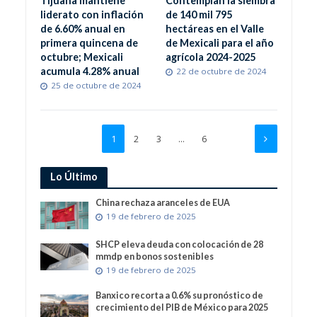
Tijuana mantiene
Contemplan la siembra
liderato con inflación
de 140 mil 795
de 6.60% anual en
hectáreas en el Valle
primera quincena de
de Mexicali para el año
octubre; Mexicali
agrícola 2024-2025
acumula 4.28% anual
22 de octubre de 2024
25 de octubre de 2024
1
2
3
…
6
Lo Último
China rechaza aranceles de EUA
19 de febrero de 2025
SHCP eleva deuda con colocación de 28
mmdp en bonos sostenibles
19 de febrero de 2025
Banxico recorta a 0.6% su pronóstico de
crecimiento del PIB de México para 2025