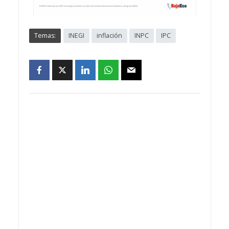
Temas:
INEGI
inflación
INPC
IPC