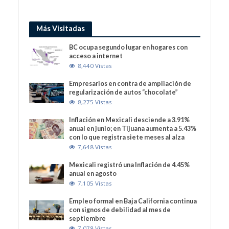
Más Visitadas
BC ocupa segundo lugar en hogares con
acceso a internet
8,440 Vistas
Empresarios en contra de ampliación de
regularización de autos “chocolate”
8,275 Vistas
Inflación en Mexicali desciende a 3.91%
anual en junio; en Tijuana aumenta a 5.43%
con lo que registra siete meses al alza
7,648 Vistas
Mexicali registró una Inflación de 4.45%
anual en agosto
7,105 Vistas
Empleo formal en Baja California continua
con signos de debilidad al mes de
septiembre
7,078 Vistas