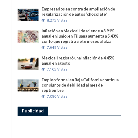
Empresarios en contra de ampliación de
regularización de autos “chocolate”
8,275 Vistas
Inflación en Mexicali desciende a 3.91%
anual en junio; en Tijuana aumenta a 5.43%
con lo que registra siete meses al alza
7,649 Vistas
Mexicali registró una Inflación de 4.45%
anual en agosto
7,105 Vistas
Empleo formal en Baja California continua
con signos de debilidad al mes de
septiembre
7,080 Vistas
Publicidad