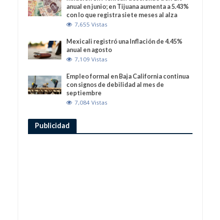
anual en junio; en Tijuana aumenta a 5.43%
con lo que registra siete meses al alza
7,655 Vistas
Mexicali registró una Inflación de 4.45%
anual en agosto
7,109 Vistas
Empleo formal en Baja California continua
con signos de debilidad al mes de
septiembre
7,084 Vistas
Publicidad