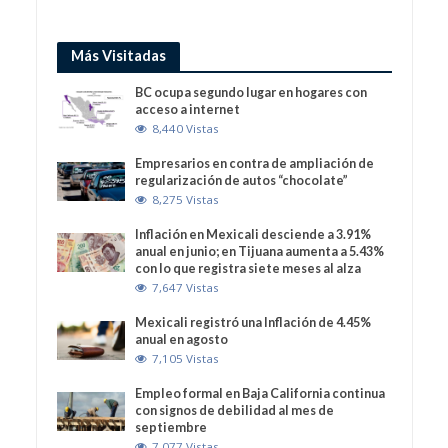
Más Visitadas
BC ocupa segundo lugar en hogares con
acceso a internet
8,440 Vistas
Empresarios en contra de ampliación de
regularización de autos “chocolate”
8,275 Vistas
Inflación en Mexicali desciende a 3.91%
anual en junio; en Tijuana aumenta a 5.43%
con lo que registra siete meses al alza
7,647 Vistas
Mexicali registró una Inflación de 4.45%
anual en agosto
7,105 Vistas
Empleo formal en Baja California continua
con signos de debilidad al mes de
septiembre
7,077 Vistas