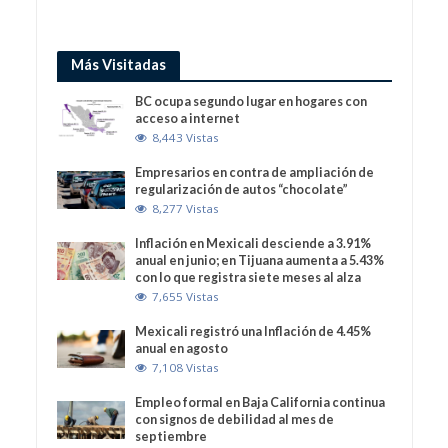
Más Visitadas
BC ocupa segundo lugar en hogares con
acceso a internet
8,443 Vistas
Empresarios en contra de ampliación de
regularización de autos “chocolate”
8,277 Vistas
Inflación en Mexicali desciende a 3.91%
anual en junio; en Tijuana aumenta a 5.43%
con lo que registra siete meses al alza
7,655 Vistas
Mexicali registró una Inflación de 4.45%
anual en agosto
7,108 Vistas
Empleo formal en Baja California continua
con signos de debilidad al mes de
septiembre