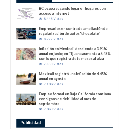
BC ocupa segundo lugar en hogares con
acceso a internet
8,443 Vistas
Empresarios en contra de ampliación de
regularización de autos “chocolate”
8,277 Vistas
Inflación en Mexicali desciende a 3.91%
anual en junio; en Tijuana aumenta a 5.43%
con lo que registra siete meses al alza
7,653 Vistas
Mexicali registró una Inflación de 4.45%
anual en agosto
7,108 Vistas
Empleo formal en Baja California continua
con signos de debilidad al mes de
septiembre
7,083 Vistas
Publicidad