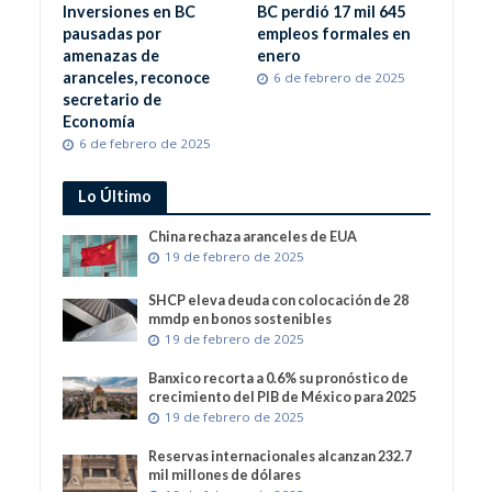
Inversiones en BC
BC perdió 17 mil 645
pausadas por
empleos formales en
amenazas de
enero
aranceles, reconoce
6 de febrero de 2025
secretario de
Economía
6 de febrero de 2025
Lo Último
China rechaza aranceles de EUA
19 de febrero de 2025
SHCP eleva deuda con colocación de 28
mmdp en bonos sostenibles
19 de febrero de 2025
Banxico recorta a 0.6% su pronóstico de
crecimiento del PIB de México para 2025
19 de febrero de 2025
Reservas internacionales alcanzan 232.7
mil millones de dólares