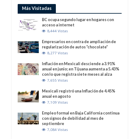
Más Visitadas
BC ocupa segundo lugar en hogares con
acceso a internet
8,444 Vistas
Empresarios en contra de ampliación de
regularización de autos “chocolate”
8,277 Vistas
Inflación en Mexicali desciende a 3.91%
anual en junio; en Tijuana aumenta a 5.43%
con lo que registra siete meses al alza
7,655 Vistas
Mexicali registró una Inflación de 4.45%
anual en agosto
7,109 Vistas
Empleo formal en Baja California continua
con signos de debilidad al mes de
septiembre
7,084 Vistas