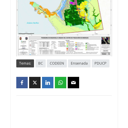
Temas:
BC
CODEEN
Ensenada
PDUCP