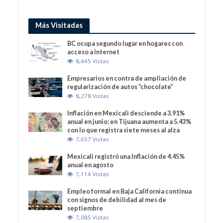
Más Visitadas
BC ocupa segundo lugar en hogares con
acceso a internet
8,445 Vistas
Empresarios en contra de ampliación de
regularización de autos “chocolate”
8,278 Vistas
Inflación en Mexicali desciende a 3.91%
anual en junio; en Tijuana aumenta a 5.43%
con lo que registra siete meses al alza
7,657 Vistas
Mexicali registró una Inflación de 4.45%
anual en agosto
7,114 Vistas
Empleo formal en Baja California continua
con signos de debilidad al mes de
septiembre
7,085 Vistas